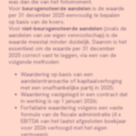
was dan die van het fotomoment.
Voor
beursgenoteerde aandelen
is de waarde
per 31 december 2025 eenvoudig te bepalen
op basis van de koers.
Voor
niet-beursgenoteerde aandelen
(zoals de
aandelen van uw eigen vennootschap) is de
waarde meestal minder duidelijk. Daarom is het
essentieel om de waarde per 31 december
2025 correct vast te leggen, via een van de
volgende methoden:
Waardering op basis van een
aandelentransactie of kapitaalverhoging
met een onafhankelijke partij in 2025;
Waardering vastgelegd in een contract dat
in werking is op 1 januari 2026;
Forfaitaire waardering volgens een vaste
formule van de fiscale administratie (4 x
EBITDA van het laatst afgesloten boekjaar
voor 2026 verhoogd met het eigen
vermogen);