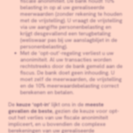
fiscale anonimiteit. De bank houdt 10%
belasting in op al uw gerealiseerde
meerwaarden (zonder rekening te houden
met de vrijstelling). U vraagt de vrijstelling
via uw aangifte personenbelasting en
krijgt desgevallend een terugbetaling
(weliswaar pas bij uw aanslagbiljet in de
personenbelasting).
Met de ‘opt-out’-regeling verliest u uw
anonimiteit. Al uw transacties worden
rechtstreeks door de bank gemeld aan de
fiscus. De bank doet geen inhouding. U
moet zelf de meerwaarden, de vrijstelling
en de 10% meerwaardebelasting correct
berekenen en betalen.
De
keuze ‘opt-in’
lijkt ons in de
meeste
gevallen de beste
, gezien de keuze voor opt-
out het verlies van uw fiscale anonimiteit
impliceert, en u bovendien de complexe
berekeningen van uw gerealiseerde