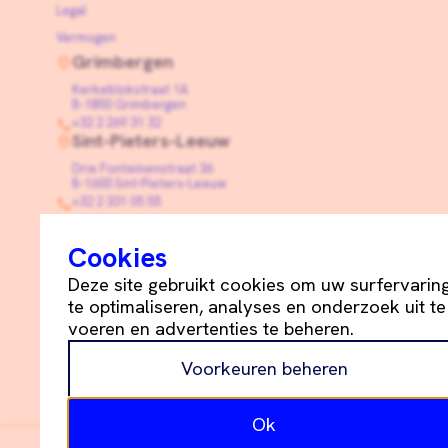
Legal
Vermogen
Grimbergen
Kerkeblokstraat 1A
B-1850 Grimbergen
+32 2 269 31 32
Sint-Pieters-Leeuw
Drie Fonteinenstraat 36
B-1600 Sint-Pieters-Leeuw
+32 2 331 05 55
info@schetsdeblay.be
Cookies
Linkedin
Deze site gebruikt cookies om uw surfervarin
te optimaliseren, analyses en onderzoek uit te
voeren en advertenties te beheren.
Schets+De Blay ©
2026
Voorkeuren beheren
Cookiebeleid
Privacybeleid
Ok