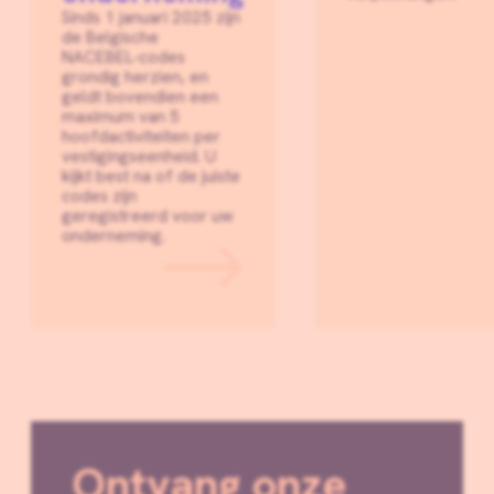
Sinds 1 januari 2025 zijn
de Belgische
NACEBEL‑codes
grondig herzien, en
geldt bovendien een
maximum van 5
hoofdactiviteiten per
vestigingseenheid. U
kijkt best na of de juiste
codes zijn
geregistreerd voor uw
onderneming.
Ontvang onze