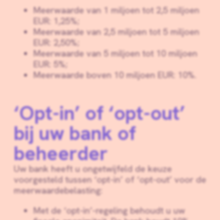
Meerwaarde van 1 miljoen tot 2,5 miljoen
EUR: 1,25%;
Meerwaarde van 2,5 miljoen tot 5 miljoen
EUR: 2,50%;
Meerwaarde van 5 miljoen tot 10 miljoen
EUR: 5%;
Meerwaarde boven 10 miljoen EUR: 10%.
‘Opt-in’ of ‘opt-out’
bij uw bank of
beheerder
Uw bank heeft u ongetwijfeld de keuze
voorgesteld tussen ‘opt-in’ of ‘opt-out’ voor de
meerwaardebelasting:
Met de ‘opt-in’-regeling behoudt u uw