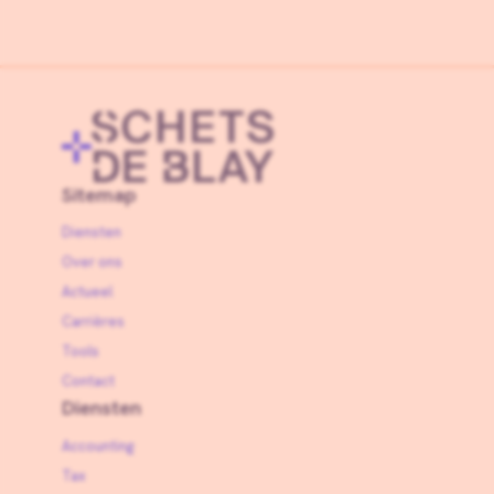
Sitemap
Diensten
Over ons
Actueel
Carrières
Tools
Contact
Diensten
Accounting
Tax