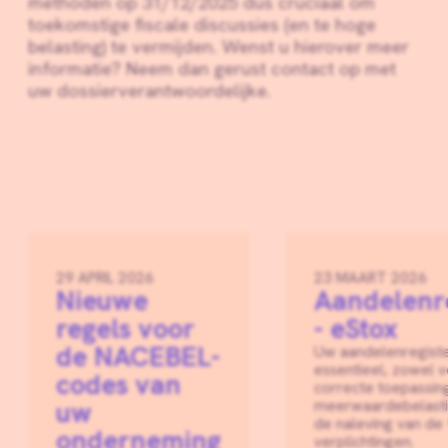
methoden op 31/12/2025 dus cruciaal om
toekomstige fiscale discussies (en te hoge
belasting) te vermijden. Wenst u hierover meer
informatie? Neem dan gerust contact op met
uw dossierverantwoordelijke.
29 APRIL 2026
23 MAART 2026
Nieuwe
Aandelenr
regels voor
- eStox
de NACEBEL-
Uw aandelenregiste
essentieel, zowel 
codes van
correcte toepassin
uw
meerwaardebelastin
de naleving van de
onderneming
verplichtingen.