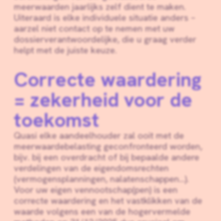
meerwaarden jaarlijks zelf dient te maken.
Uiteraard is elke individuele situatie anders –
aarzel niet contact op te nemen met uw
dossierverantwoordelijke, die u graag verder
helpt met de juiste keuze.
Correcte waardering
= zekerheid voor de
toekomst
Quasi elke aandeelhouder zal ooit met de
meerwaardebelasting geconfronteerd worden,
bijv. bij een overdracht of bij bepaalde andere
verdelingen van de eigendomsrechten
(vermogensplanningen, nalatenschappen…).
Voor uw eigen vennootschap(pen) is een
correcte waardering en het vastklikken van de
waarde volgens een van de hogervermelde