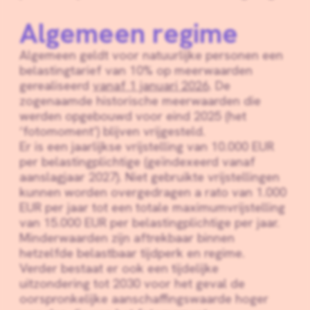
Algemeen regime
Algemeen geldt voor natuurlijke personen een
belastingtarief van 10% op meerwaarden
gerealiseerd
vanaf 1 januari 2026
. De
zogenaamde historische meerwaarden die
werden opgebouwd voor eind 2025 (het
‘fotomoment’) blijven vrijgesteld.
Er is een jaarlijkse vrijstelling van 10.000 EUR
per belastingplichtige (geïndexeerd vanaf
aanslagjaar 2027). Niet gebruikte vrijstellingen
kunnen worden overgedragen a rato van 1.000
EUR per jaar tot een totale maximumvrijstelling
van 15.000 EUR per belastingplichtige per jaar.
Minderwaarden zijn aftrekbaar binnen
hetzelfde belastbaar tijdperk en regime.
Verder bestaat er ook een tijdelijke
uitzondering tot 2030 voor het geval de
oorspronkelijke aanschaffingswaarde hoger