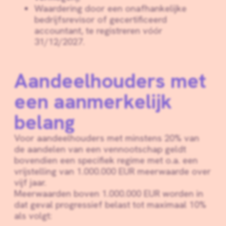
Waardering door een onafhankelijke
bedrijfsrevisor of gecertificeerd
accountant, te registreren vóór
31/12/2027.
Aandeelhouders met
een aanmerkelijk
belang
Voor aandeelhouders met minstens 20% van
de aandelen van een vennootschap geldt
bovendien een specifiek regime met o.a. een
vrijstelling van 1.000.000 EUR meerwaarde over
vijf jaar.
Meerwaarden boven 1.000.000 EUR worden in
dat geval progressief belast tot maximaal 10%
als volgt: