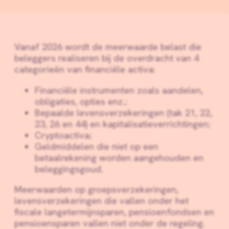
Vanaf 2026 wordt de meerwaarde belast die
beleggers realiseren bij de overdracht van 4
categorieën van financiële activa:
Financiële instrumenten zoals aandelen,
obligaties, opties enz.;
Bepaalde levensverzekeringen (tak 21, 22,
23, 26 en 44) en kapitalisatieverrichtingen;
Cryptoactiva;
Geldmiddelen die niet op een
betaalrekening worden aangehouden en
beleggingsgoud.
Meerwaarden op groepsverzekeringen,
levensverzekeringen die vallen onder het
fiscale langetermijnsparen, pensioenfondsen en
pensioensparen vallen niet onder de regeling.