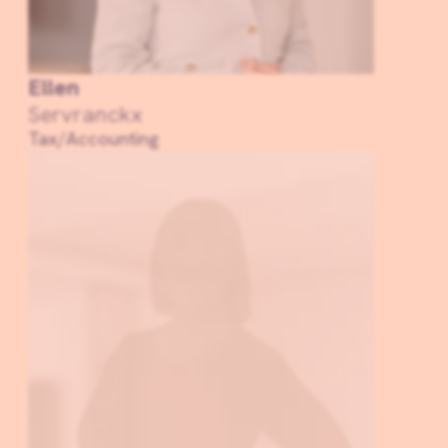
Ellen
Servranckx
Tax/Accounting