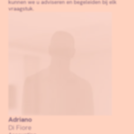
kunnen we u adviseren en begeleiden bij elk
vraagstuk.
Adriano
Di Fiore