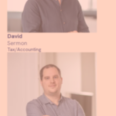
David
Sermon
Tax/Accounting