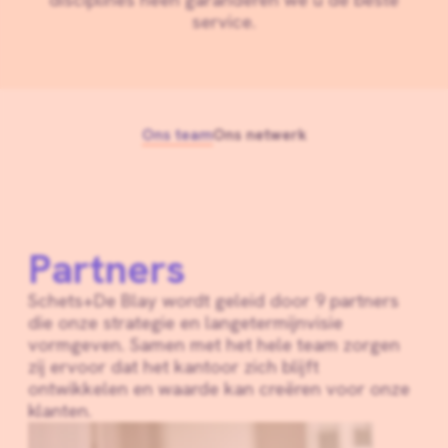
service.
Ons team
Ons netwerk
Partners
Schets+De Blay wordt geleid door 9 partners
die onze strategie en langetermijnvisie
vormgeven. Samen met het hele team zorgen
zij ervoor dat het kantoor zich blijft
ontwikkelen en waarde kan creëren voor onze
klanten.