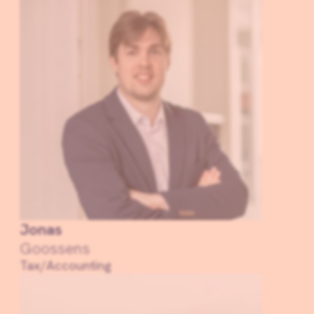
Jonas
Goossens
Tax/Accounting