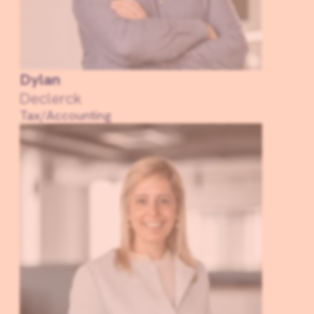
Dylan
Declerck
Tax/Accounting