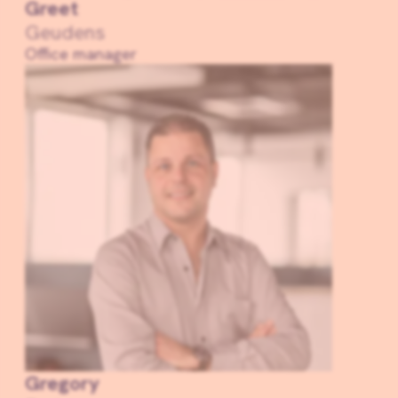
Greet
Geudens
Office manager
Gregory