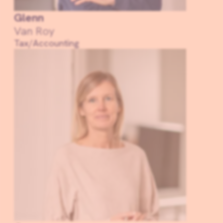
Glenn
Van Roy
Tax/Accounting