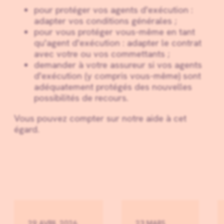
pour protéger vos agents d'exécution :
adapter vos conditions générales ;
pour vous protéger vous-même en tant
qu'agent d'exécution : adapter le contrat
avec votre ou vos commettants ;
demander à votre assureur si vos agents
d'exécution (y compris vous-même) sont
adéquatement protégés des nouvelles
possibilités de recours.
Vous pouvez compter sur notre aide à cet
égard.
29 AVRIL 2026
23 MARS