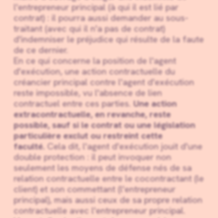
l'entrepreneur principal (à qui il est lié par
contrat) : il pourra aussi demander au sous-
traitant (avec qui il n'a pas de contrat)
d'indemniser le préjudice qui résulte de la faute
de ce dernier.
En ce qui concerne la position de l'agent
d'exécution, une action contractuelle du
créancier principal contre l'agent d'exécution
reste impossible, vu l'absence de lien
contractuel entre ces parties.
Une action
extracontractuelle, en revanche, reste
possible, sauf si le contrat ou une législation
particulière exclut ou restreint cette
faculté.
Cela dit, l'agent d'exécution jouit d'une
double protection : il peut invoquer non
seulement les moyens de défense nés de sa
relation contractuelle entre le cocontractant (le
client) et son commettant (l'entrepreneur
principal), mais aussi ceux de sa propre relation
contractuelle avec l'entrepreneur principal.