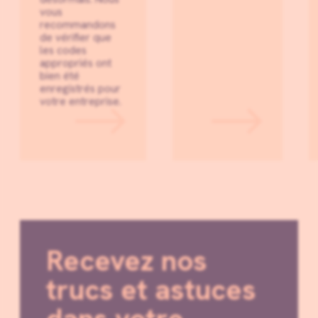
vous
recommandons
de vérifier que
les codes
appropriés ont
bien été
enregistrés pour
votre entreprise.
Recevez nos
trucs et astuces