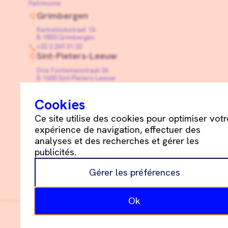
Patrimoine
Grimbergen
Kerkeblokstraat 1A
B-1850 Grimbergen
+32 2 269 31 32
Sint-Pieters-Leeuw
Drie Fonteinenstraat 36
B-1600 Sint-Pieters-Leeuw
+32 2 331 05 55
info@schetsdeblay.be
Cookies
Linkedin
Ce site utilise des cookies pour optimiser votr
expérience de navigation, effectuer des
analyses et des recherches et gérer les
publicités.
Schets+De Blay ©
2026
Gérer les préférences
Politique de cookies
Déclaration de confidentialité
Ok