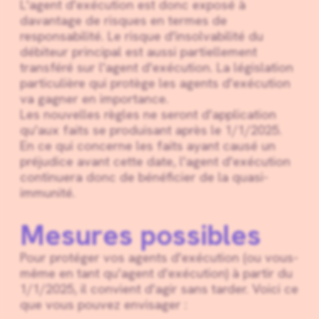
L'agent d'exécution est donc exposé à
davantage de risques en termes de
responsabilité. Le risque d'insolvabilité du
débiteur principal est aussi partiellement
transféré sur l'agent d'exécution. La législation
particulière qui protège les agents d'exécution
va gagner en importance.
Les nouvelles règles ne seront d'application
qu'aux faits se produisant après le 1/1/2025.
En ce qui concerne les faits ayant causé un
préjudice avant cette date, l'agent d'exécution
continuera donc de bénéficier de la quasi-
immunité.
Mesures possibles
Pour protéger vos agents d'exécution (ou vous-
même en tant qu'agent d'exécution) à partir du
1/1/2025, il convient d'agir sans tarder. Voici ce
que vous pouvez envisager :