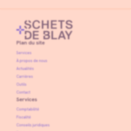
Plan du site
Services
À propos de nous
Actualités
Carrières
Outils
Contact
Services
Comptabilité
Fiscalité
Conseils juridiques