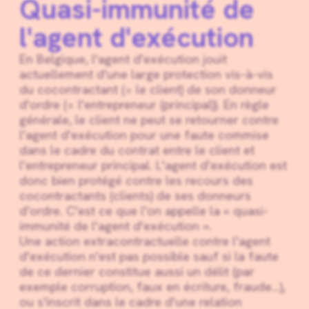
Quasi-immunité de
l'agent d'exécution
En Belgique, l'agent d'exécution jouit
actuellement d'une large protection vis-à-vis
du cocontractant (= le client) de son donneur
d'ordre (= l'entrepreneur (principal)). En règle
générale, le client ne peut se retourner contre
l'agent d'exécution pour une faute commise
dans le cadre du contrat entre le client et
l'entrepreneur principal. L'agent d'exécution est
donc bien protégé contre les recours des
cocontractants (clients) de ses donneurs
d'ordre. C'est ce que l'on appelle la « quasi-
immunité de l'agent d'exécution ».
Une action extracontractuelle contre l'agent
d'exécution n'est pas possible sauf si la faute
de ce dernier constitue aussi un délit (par
exemple corruption, faux en écriture, fraude…),
ou s'inscrit dans le cadre d'une relation