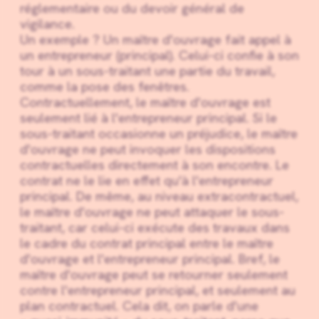
réglementaire ou du devoir général de
vigilance.
Un exemple ? Un maître d'ouvrage fait appel à
un entrepreneur (principal). Celui-ci confie à son
tour à un sous-traitant une partie du travail,
comme la pose des fenêtres.
Contractuellement, le maître d'ouvrage est
seulement lié à l'entrepreneur principal. Si le
sous-traitant occasionne un préjudice, le maître
d'ouvrage ne peut invoquer les dispositions
contractuelles directement à son encontre. Le
contrat ne le lie en effet qu'à l'entrepreneur
principal. De même, au niveau extracontractuel,
le maître d'ouvrage ne peut attaquer le sous-
traitant, car celui-ci exécute des travaux dans
le cadre du contrat principal entre le maître
d'ouvrage et l'entrepreneur principal. Bref, le
maître d'ouvrage peut se retourner seulement
contre l'entrepreneur principal, et seulement au
plan contractuel. Cela dit, on parle d'une