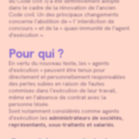
du Code civil ») a été définitivement adopté
dans le cadre de la rénovation de l'ancien
Code civil. Un des principaux changements
concerne l'abolition de « l' interdiction de
concours » et de la « quasi-immunité de l'agent
d'exécution ».
Pour qui ?
En vertu du nouveau texte, les « agents
d'exécution » peuvent être tenus pour
directement et personnellement responsables
des pertes subies en raison de fautes
commises dans l'exécution de leur travail,
même en l'absence de contrat avec la
personne lésée.
Sont notamment considérés comme agents
d'exécution les
administrateurs de sociétés,
représentants, sous-traitants et salariés
.