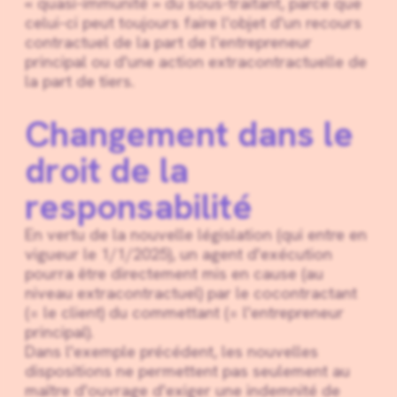
« quasi-immunité » du sous-traitant, parce que
celui-ci peut toujours faire l'objet d'un recours
contractuel de la part de l'entrepreneur
principal ou d'une action extracontractuelle de
la part de tiers.
Changement dans le
droit de la
responsabilité
En vertu de la nouvelle législation (qui entre en
vigueur le 1/1/2025), un agent d'exécution
pourra être directement mis en cause (au
niveau extracontractuel) par le cocontractant
(= le client) du commettant (= l'entrepreneur
principal).
Dans l'exemple précédent, les nouvelles
dispositions ne permettent pas seulement au
maître d'ouvrage d'exiger une indemnité de