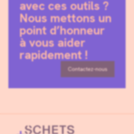
avec ces outils ?
Nous mettons un
point d’honneur
à vous aider
rapidement !
Contactez-nous