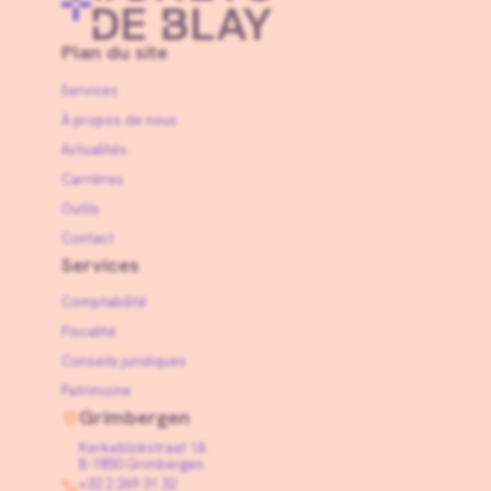
Plan du site
Services
À propos de nous
Actualités
Carrières
Outils
Contact
Services
Comptabilité
Fiscalité
Conseils juridiques
Patrimoine
Grimbergen
Kerkeblokstraat 1A
B-1850 Grimbergen
+32 2 269 31 32