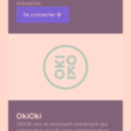
entreprise.
Se connecter
OkiOki
OkiOki est un assistant numérique qui
automatise et suit votre administration