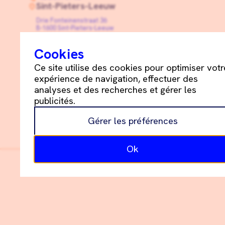
Sint-Pieters-Leeuw
Drie Fonteinenstraat 36
B-1600 Sint-Pieters-Leeuw
+32 2 331 05 55
info@schetsdeblay.be
Cookies
Linkedin
Ce site utilise des cookies pour optimiser votr
expérience de navigation, effectuer des
analyses et des recherches et gérer les
publicités.
Schets+De Blay ©
2026
Gérer les préférences
Politique de cookies
Déclaration de confidentialité
Ok