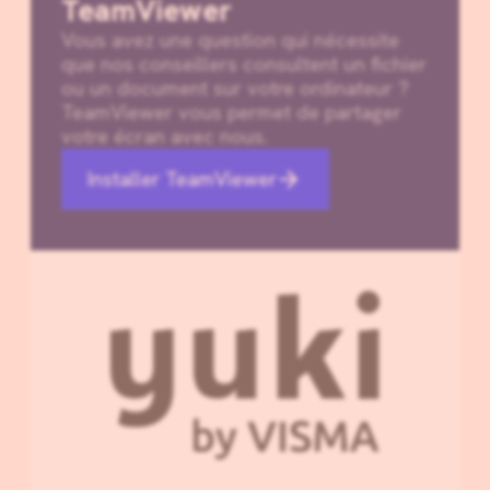
TeamViewer
Vous avez une question qui nécessite
que nos conseillers consultent un fichier
ou un document sur votre ordinateur ?
TeamViewer vous permet de partager
votre écran avec nous.
Installer TeamViewer