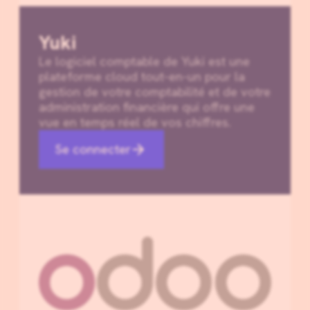
Yuki
Le logiciel comptable de Yuki est une
plateforme cloud tout-en-un pour la
gestion de votre comptabilité et de votre
administration financière qui offre une
vue en temps réel de vos chiffres.
Se connecter