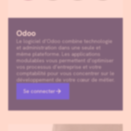
Odoo
Le logiciel d’Odoo combine technologie
et administration dans une seule et
même plateforme. Les applications
modulables vous permettent d’optimiser
vos processus d’entreprise et votre
comptabilité pour vous concentrer sur le
développement de votre cœur de métier.
Se connecter