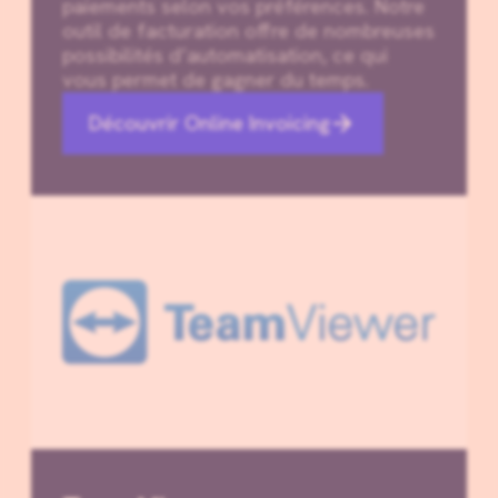
paiements selon vos préférences. Notre
outil de facturation offre de nombreuses
possibilités d’automatisation, ce qui
vous permet de gagner du temps.
Découvrir Online Invoicing