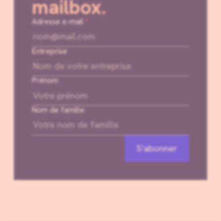
mailbox.
Adresse e-mail
*
Entreprise
Prénom
Nom de famille
S'abonner