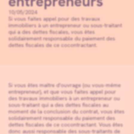
entrepreneurs
10/05/2024
Si vous faites appel pour des travaux
immobiliers à un entrepreneur ou sous-traitant
qui a des dettes fiscales, vous êtes
solidairement responsable du paiement des
dettes fiscales de ce cocontractant.
Si vous êtes maître d'ouvrage (ou vous-même
entrepreneur), et que vous faites appel pour
des travaux immobiliers à un entrepreneur ou
sous-traitant qui a des dettes fiscales au
moment de la conclusion du contrat, vous êtes
solidairement responsable du paiement des
dettes fiscales de ce cocontractant. Vous êtes
donc aussi responsable des sous-traitants de