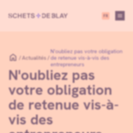
FR
Services
À propos de nous
Actualités
Carrières
Outils
Contact
N'oubliez pas votre obligation
Actualités
de retenue vis-à-vis des
entrepreneurs
N'oubliez pas
votre obligation
de retenue vis-à-
vis des