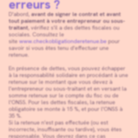
erreurs ?
D'abord,
avant de signer le contrat et avant
tout paiement à votre entrepreneur ou sous-
traitant
, vérifiez s'il a des dettes fiscales ou
sociales. Consultez le
site
www.checkobligationderetenue.be
pour
savoir si vous êtes tenu d'effectuer une
retenue.
En présence de dettes, vous pouvez échapper
à la responsabilité solidaire en procédant à une
retenue sur le montant que vous devez à
l'entrepreneur ou sous-traitant et en versant la
somme retenue sur le compte du fisc ou de
l'ONSS. Pour les dettes fiscales, la retenue
obligatoire se monte à 15 %, et pour l'ONSS à
35 %.
Si la retenue n'est pas effectuée (ou est
incorrecte, insuffisante ou tardive), vous êtes
responsable. Vous devrez dans ce cas