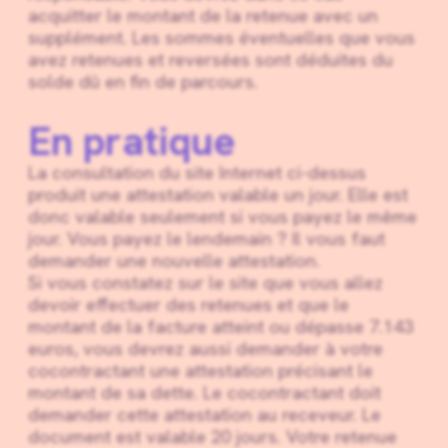
acquitter le montant de la retenue avec un
supplément. Les sommes éventuelles que vous
avez retenues et reversées sont déduites du
solde dû en fin de parcours.
En pratique
La consultation du site Internet ci-dessus
produit une attestation valable un jour. Elle est
donc valable seulement si vous payez le même
jour. Vous payez le lendemain ? Il vous faut
demander une nouvelle attestation.
Si vous constatez sur le site que vous allez
devoir effectuer des retenues et que le
montant de la facture atteint ou dépasse 7.143
euros, vous devrez aussi demander à votre
cocontractant une attestation précisant le
montant de sa dette. Le cocontractant doit
demander cette attestation au receveur. Le
document est valable 20 jours. Votre retenue