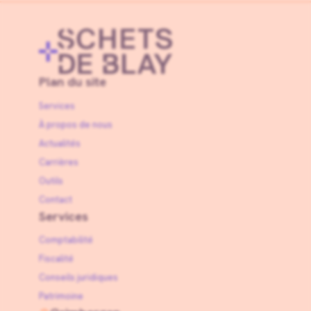
Plan du site
Services
À propos de nous
Actualités
Carrières
Outils
Contact
Services
Comptabilité
Fiscalité
Conseils juridiques
Patrimoine