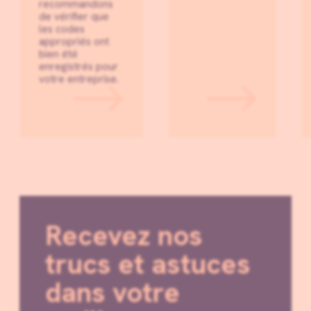
recommandons
de vérifier que
les codes
appropriés ont
bien été
enregistrés pour
votre entreprise.
Recevez nos
trucs et astuces
dans votre