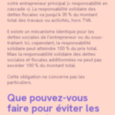
votre entrepreneur principal (« responsabilité en
cascade »). La responsabilité solidaire des
dettes fiscales va jusqu'à 35 % du montant
total des travaux ou activités, hors TVA.
Il existe un mécanisme identique pour les
dettes sociales de l'entrepreneur ou du sous-
traitant. Ici, cependant, la responsabilité
solidaire peut atteindre 100 % du prix total.
Mais la responsabilité solidaire des dettes
sociales et fiscales additionnées ne peut pas
excéder 100 % du montant total.
Cette obligation ne concerne pas les
particuliers.
Que pouvez-vous
faire pour éviter les