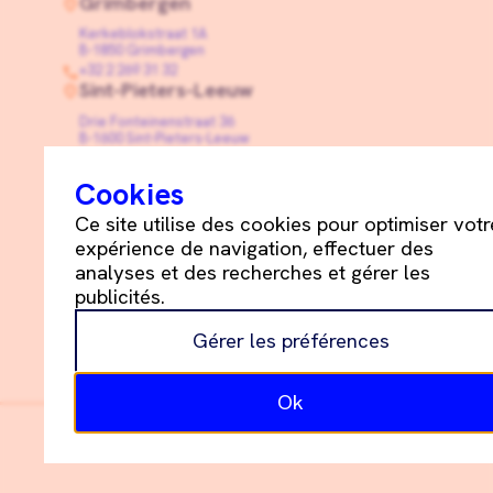
Grimbergen
Kerkeblokstraat 1A
B-1850 Grimbergen
+32 2 269 31 32
Sint-Pieters-Leeuw
Drie Fonteinenstraat 36
B-1600 Sint-Pieters-Leeuw
+32 2 331 05 55
info@schetsdeblay.be
Cookies
Linkedin
Ce site utilise des cookies pour optimiser votr
expérience de navigation, effectuer des
analyses et des recherches et gérer les
publicités.
Schets+De Blay ©
2026
Gérer les préférences
Politique de cookies
Déclaration de confidentialité
Ok